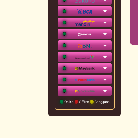
Online
Offline
Gangguan