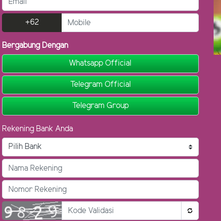
+62
Bergabung Dengan
Whatsapp Official
Telegram Official
Telegram Group
Rekening Bank Anda