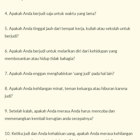
4. Apakah Anda berjudi saja untuk waktu yang lama?
5. Apakah Anda tinggal jauh dari tempat kerja, kuliah atau sekolah untuk
berjudi?
6. Apakah Anda berjudi untuk melarikan diri dari kehidupan yang
membosankan atau hidup tidak bahagia?
7. Apakah Anda enggan menghabiskan 'uang judi' pada hal lain?
8. Apakah Anda kehilangan minat, teman keluarga atau hiburan karena
judi?
9. Setelah kalah, apakah Anda merasa Anda harus mencoba dan
memenangkan kembali kerugian anda secepatnya?
10. Ketika judi dan Anda kehabisan uang, apakah Anda merasa kehilangan