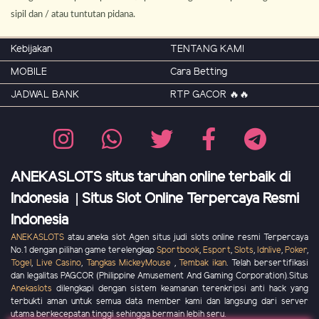
sipil dan / atau tuntutan pidana.
Kebijakan
TENTANG KAMI
MOBILE
Cara Betting
JADWAL BANK
RTP GACOR 🔥🔥
ANEKASLOTS situs taruhan online terbaik di
Indonesia | Situs Slot Online Terpercaya Resmi
Indonesia
ANEKASLOTS
atau aneka slot Agen situs judi slots online resmi Terpercaya
No.1 dengan pilihan game terelengkap
Sportbook
,
Esport
,
Slots
,
Idnlive
,
Poker
,
Togel
,
Live Casino
,
Tangkas MickeyMouse
,
Tembak ikan
. Telah bersertifikasi
dan legalitas PAGCOR (Philippine Amusement And Gaming Corporation).Situs
Anekaslots
dilengkapi dengan sistem keamanan terenkripsi anti hack yang
terbukti aman untuk semua data member kami dan langsung dari server
utama berkecepatan tinggi sehingga bermain lebih seru.