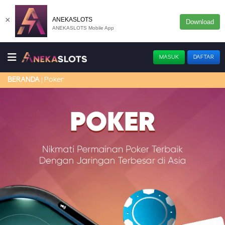
×
ANEKASLOTS
Download
ANEKASLOTS Mobile App
MASUK
DAFTAR
Poker
BERANDA