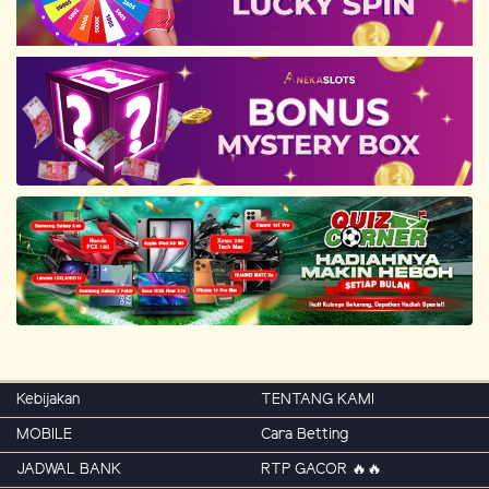
Kebijakan
TENTANG KAMI
MOBILE
Cara Betting
JADWAL BANK
RTP GACOR 🔥🔥