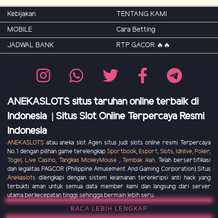
Kebijakan
TENTANG KAMI
MOBILE
Cara Betting
JADWAL BANK
RTP GACOR 🔥🔥
ANEKASLOTS situs taruhan online terbaik di
Indonesia | Situs Slot Online Terpercaya Resmi
Indonesia
ANEKASLOTS
atau aneka slot Agen situs judi slots online resmi Terpercaya
No.1 dengan pilihan game terelengkap
Sportbook
,
Esport
,
Slots
,
Idnlive
,
Poker
,
Togel
,
Live Casino
,
Tangkas MickeyMouse
,
Tembak ikan
. Telah bersertifikasi
dan legalitas PAGCOR (Philippine Amusement And Gaming Corporation).Situs
Anekaslots
dilengkapi dengan sistem keamanan terenkripsi anti hack yang
terbukti aman untuk semua data member kami dan langsung dari server
utama berkecepatan tinggi sehingga bermain lebih seru.
BACA LEBIH LENGKAP