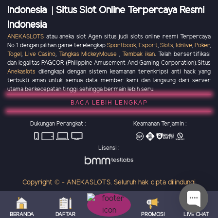
Indonesia | Situs Slot Online Terpercaya Resmi
Indonesia
ANEKASLOTS
atau aneka slot Agen situs judi slots online resmi Terpercaya
No.1 dengan pilihan game terelengkap
Sportbook
,
Esport
,
Slots
,
Idnlive
,
Poker
,
Togel
,
Live Casino
,
Tangkas MickeyMouse
,
Tembak ikan
. Telah bersertifikasi
dan legalitas PAGCOR (Philippine Amusement And Gaming Corporation).Situs
Anekaslots
dilengkapi dengan sistem keamanan terenkripsi anti hack yang
terbukti aman untuk semua data member kami dan langsung dari server
utama berkecepatan tinggi sehingga bermain lebih seru.
BACA LEBIH LENGKAP
Dukungan Perangkat :
Keamanan Terjamin :
Lisensi :
Copyright © - ANEKASLOTS. Seluruh hak cipta dilindungi
BERANDA
DAFTAR
PROMOSI
LIVE CHAT