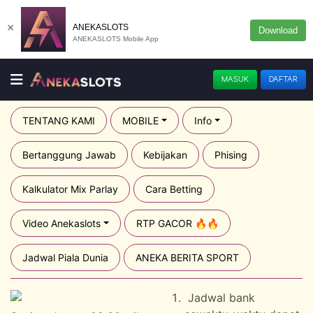
×
ANEKASLOTS
Download
ANEKASLOTS Mobile App
MASUK
DAFTAR
TENTANG KAMI
MOBILE
Info
Bertanggung Jawab
Kebijakan
Phising
Kalkulator Mix Parlay
Cara Betting
Video Anekaslots
RTP GACOR 🔥🔥
Jadwal Piala Dunia
ANEKA BERITA SPORT
Jadwal bank