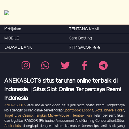
Kebijakan
TENTANG KAMI
MOBILE
Cara Betting
JADWAL BANK
RTP GACOR 🔥🔥
ANEKASLOTS situs taruhan online terbaik di
Indonesia | Situs Slot Online Terpercaya Resmi
Indonesia
ANEKASLOTS
atau aneka slot Agen situs judi slots online resmi Terpercaya
No.1 dengan pilihan game terelengkap
Sportbook
,
Esport
,
Slots
,
Idnlive
,
Poker
,
Togel
,
Live Casino
,
Tangkas MickeyMouse
,
Tembak ikan
. Telah bersertifikasi
dan legalitas PAGCOR (Philippine Amusement And Gaming Corporation).Situs
Anekaslots
dilengkapi dengan sistem keamanan terenkripsi anti hack yang