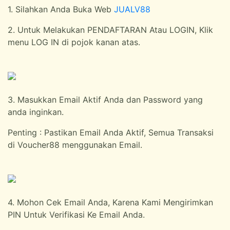
1. Silahkan Anda Buka Web
JUALV88
2. Untuk Melakukan PENDAFTARAN Atau LOGIN, Klik
menu LOG IN di pojok kanan atas.
3. Masukkan Email Aktif Anda dan Password yang
anda inginkan.
Penting : Pastikan Email Anda Aktif, Semua Transaksi
di Voucher88 menggunakan Email.
4. Mohon Cek Email Anda, Karena Kami Mengirimkan
PIN Untuk Verifikasi Ke Email Anda.